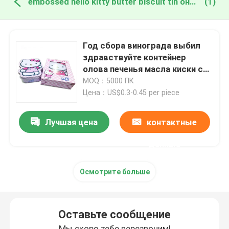
embossed hello kitty butter biscuit tin онлайн производство
(1)
Год сбора винограда выбил
здравствуйте контейнер
олова печенья масла киски с
большей частью крышки
MOQ：5000 ПК
Цена：US$0.3-0.45 per piece
Лучшая цена
контактные
данные
Осмотрите больше
Оставьте сообщение
Мы скоро тебе перезвоним!