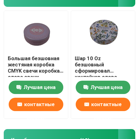
О нас
Экскурсия по заводу
Контроль качества
Большая безшовная
Шар 10 Oz
жестяная коробка
безшовный
CMYK свечи коробка
сформировал
Свяжитесь с нами
олова свечи
контейнер олова
офсетной печати
свечи с крышкой
Лучшая цена
Лучшая цена
декоративная
Запросите цитату
контактные
контактные
Жестяная коробка печенья
данные
данные
Жестяная коробка конфеты