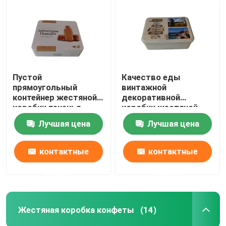
Пустой
Качество еды
прямоугольный
винтажной
контейнер жестяной
декоративной
коробки печенья
коробки жестяной
упаковывая с
коробки печенья
Лучшая цена
Лучшая цена
прикрепленной на
среднее
петлях
прямоугольное
нестандартной
контактные
контактные
конструкцией
крышки
данные
данные
Жестяная коробка конфеты
(14)