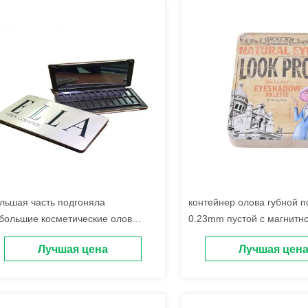
льшая часть подгоняла
контейнер олова губной 
большие косметические олов
0.23mm пустой с магнитн
янцует олов теней для век финиша
заключительной роскошн
Лучшая цена
Лучшая цен
крышкой
косметической упаковкой 