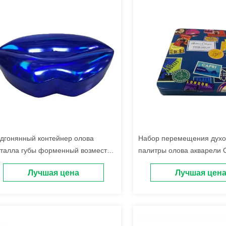
дгонянный контейнер олова
Набор перемещения духо
талла губы форменный возместил
палитры олова акварели
YK печатая контейнеры олова
винтажный
Лучшая цена
Лучшая цен
сметические