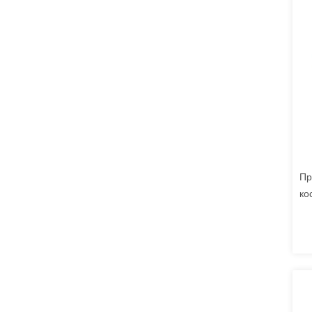
Пр
ко
пу
10