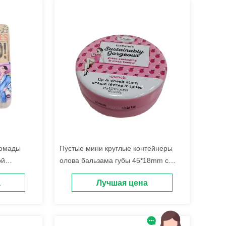
помады
Пустые мини круглые контейнеры
ой
олова бальзама губы 45*18mm с
ой
крышкой винта
а
Лучшая цена
олова