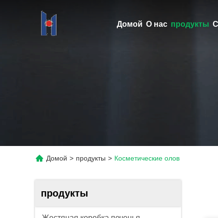
Домой
О нас
продукты
С
Домой
>
продукты
>
Косметические олов
продукты
Жестяная коробка печенья