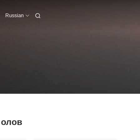
Russian
 олов