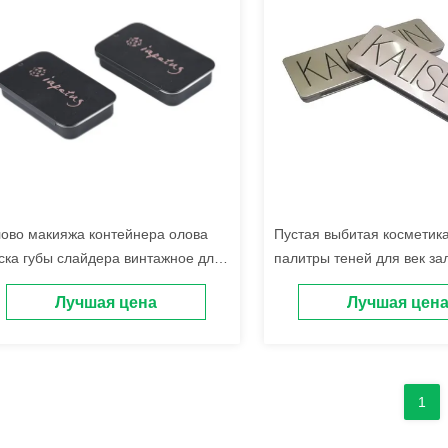
ово макияжа контейнера олова
Пустая выбитая косметика
ска губы слайдера винтажное для
палитры теней для век за
движенческих подарков
случай с зеркалом и 12 л
Лучшая цена
Лучшая цен
1