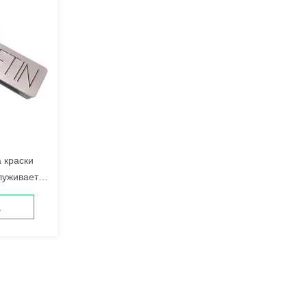
 краски
луживает
отками
а