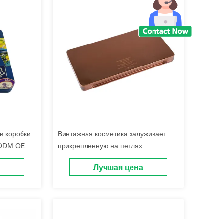
в коробки
Винтажная косметика залуживает
 ODM OEM
прикрепленную на петлях
контейнером коробку олова с
а
Лучшая цена
пластиковой палитрой и 20 лотками