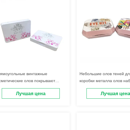
ямоугольные винтажные
Небольшие олов теней дл
сметические олов покрывают
коробки металла олов на
стые олов макияжа с зеркалом и
перемещения косметичес
Лучшая цена
Лучшая цен
 лотками
зеркалом и лотками