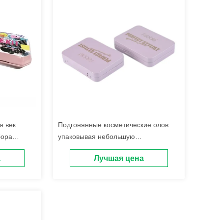
я век
Подгонянные косметические олов
бора
упаковывая небольшую
кие с
прямоугольную коробку олова
а
Лучшая цена
губной помады с прикрепленной на
петлях крышкой