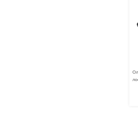
Ол
ло
вы