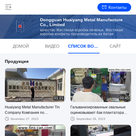
Контакты
Dongguan Huaiyang Metal Manufacture
Co., Limited
качество Жестяная коробка печенья, Жестяная
коробка конфеты производитель из Китая
ДОМОЙ
ВИДЕО
СПИСОК ВОСПРОИЗВЕДЕНИЙ
САЙТ
Продукция
01:21
00:45
Huaiyang Metal Manufacturer Tin
Гальванизированные овальные
Company Компания по
оцинковывают бак плантатора
производству металла
вазы металла для украшения
November 27, 2023
September 29, 2023
сада цветков