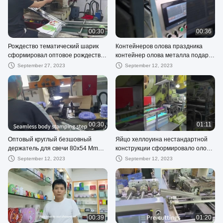
00:30
00:36
Рождество тематический шарик
Контейнеров олова праздника
сформировал оптовое рождество
контейнер олова металла подарка
залуживает Dia 70mm для
сезонных круглых большой
September 27, 2023
September 12, 2023
продвижения праздничного
круговой с крышкой
подарка
00:30
01:11
Оптовый круглый безшовный
Яйцо хеллоуина нестандартной
держатель для свечи 80x54 Mm
конструкции сформировало олово
жестяной коробки металла
с подарочной коробкой шоколада
September 12, 2023
September 12, 2023
жестяной коробки свечи
праздника вешалки ленты
00:39
01:20