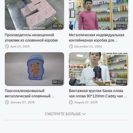
крышкой
00:35
00:42
Производитель низкоценной
Металлическая индивидуальная
упаковки из оловянной коробки
контейнерная коробка для
промышленных пищевых
April 15, 2025
December 21, 2024
контейнеров
00:17
00:39
Персонализированный
Винтажная круглая банка олова
металлический оловянный
чая олова 90*120mm Caddy чая с
контейнер для индивидуальной
крышкой и выбивая логотипом
January 07, 2026
August 07, 2026
оловянной упаковки
СМОТРИТЕ БОЛЬШЕ