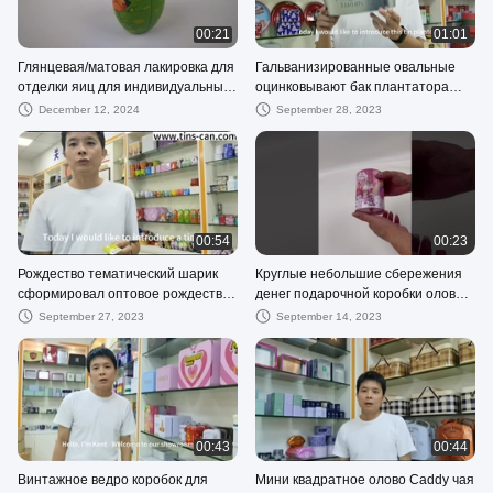
00:21
01:01
Глянцевая/матовая лакировка для
Гальванизированные овальные
отделки яиц для индивидуальных
оцинковывают бак плантатора
упаковок
вазы металла для украшения
December 12, 2024
September 28, 2023
сада цветков
00:54
00:23
Рождество тематический шарик
Круглые небольшие сбережения
сформировал оптовое рождество
денег подарочной коробки олова
залуживает Dia 70mm для
залуживают с монетной щелью на
September 27, 2023
September 14, 2023
продвижения праздничного
крышке
подарка
00:43
00:44
Винтажное ведро коробок для
Мини квадратное олово Caddy чая