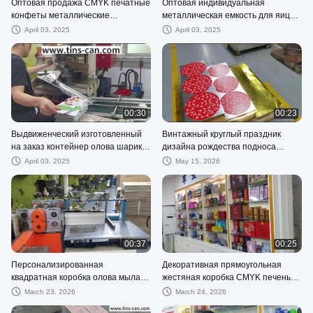
Оптовая продажа CMYK печатные
Оптовая индивидуальная
конфеты металлические
металлическая емкость для яиц
оловянные контейнеры с
для Пасхи от производителя
April 03, 2025
April 03, 2025
перерабатываемой оловянной
емкости для емкостей
плитой
00:30
00:23
Выдвиженческий изготовленный
Винтажный круглый праздник
на заказ контейнер олова шарика
дизайна рождества подноса
рождества жестяной коробки с
сервировки олова представляет
April 03, 2025
May 15, 2026
упаковкой праздничного подарка
упаковку
вешалки ленты
00:37
00:25
Персонализированная
Декоративная прямоугольная
квадратная коробка олова мыла с
жестяная коробка CMYK печенья
политурой жестяных коробок
лакирует пустые олов с
March 23, 2026
March 24, 2026
подарка крышки лоснистой
прикрепленной на петлях