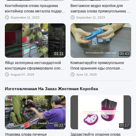
Контейнеров олова праздника
Винтажное ведро коробок для
контейнер олова металла подарка
завтрака олова прямоугольника с
сезонных круглых большой
упаковкой хранения еды крышки и
September 11, 2023
September 11, 2023
круговой с крышкой
ручки
01:11
00:43
Яйцо хеллоуина нестандартной
Компактируйте прямоугольное
конструкции сформировало олово
Олов хранения еды сползая
с подарочной коробкой шоколада
верхнюю коробку олова конфеты
August 07, 2026
June 15, 2026
праздника вешалки ленты
Изготовленная На Заказ Жестяная Коробка
00:22
00:17
Упаковка олова печенья
Здравствуйте опарник олова