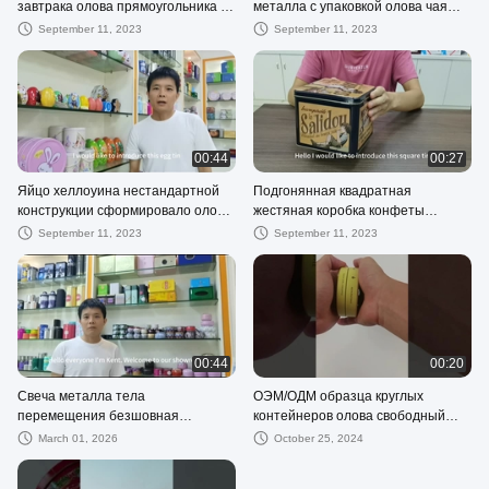
завтрака олова прямоугольника с
металла с упаковкой олова чая
упаковкой хранения еды крышки и
крышки штепсельной вилки
September 11, 2023
September 11, 2023
ручки
00:44
00:27
Яйцо хеллоуина нестандартной
Подгонянная квадратная
конструкции сформировало олово
жестяная коробка конфеты
с подарочной коробкой шоколада
карамельки прикрепила на петлях
September 11, 2023
September 11, 2023
праздника вешалки ленты
коробку олова крышки с
отверстием распределителя
00:44
00:20
Свеча металла тела
ОЭМ/ОДМ образца круглых
перемещения безшовная
контейнеров олова свободный
залуживает контейнеры свечи
для еды или хранения подарка
March 01, 2026
October 25, 2024
олова 8 Oz с выбитой крышкой